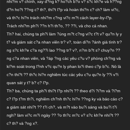
nhi?m v? chính, xay d?ng k? ho?ch b?o v? s?c kh?e và h??ng
d?n ho?t ??ng c? th?, thi?t l?p và hoàn thi?n c? ch? làm vi?c,
và th?c hi?n trách nhi?m c?ng vi?c m?t cách layer-by-l?p.
Trách nhi?m ph?i ??n h?i th?o, ?? ??i, và cho cá nhan.
Th? hai, chúng ta ph?i làm ?úng m?t c?ng vi?c t?t v? qu?n ly y
t? và giám sát c?a nhan viên tr? v?, toàn di?n ?ánh giá tình tr?
ng s?c kh?e c?a ng??i lao ??ng tr? v?, n?m b?t s? chuy?n ??
ng c?a nhan viên, và ?áp ?ng các yêu c?u v? phòng ch?ng và
ki?m soát trong l?nh v?c qu?n ly phan lo?i theo c?p b?c. Nó là
c?n thi?t ?? th?c hi?n nghiêm túc các yêu c?u qu?n ly ??i v?i
quan sát y t? b? c? l?p.
Th? ba, chúng ta ph?i thi?t l?p nhi?t ?? theo d?i ?i?m và ?i?m
c? l?p t?m th?i, nghiêm ch?nh th?c hi?n ??ng ky và báo cáo c?
a giám sát nhi?t ?? t?i ch?, và m?t vào bu?i sáng và bu?i t?i
ngh? làm vi?c m?i ngày ?? ?o th?c m?c v? s?c kh?e nhi?t ??
c? th? và ?ng x?.