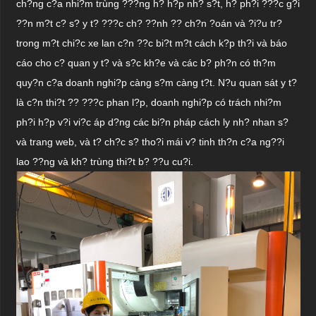
ch?ng c?a nhi?m trùng ???ng h? h?p nh? s?t, h? ph?i ???c g?i
??n m?t c? s? y t? ???c ch? ??nh ?? ch?n ?oán và ?i?u tr?
trong m?t chi?c xe lan c?n ??c bi?t m?t cách k?p th?i và báo
cáo cho c? quan y t? và s?c kh?e và các b? ph?n có th?m
quy?n c?a doanh nghi?p càng s?m càng t?t. N?u quan sát y t?
là c?n thi?t ?? ???c phan l?p, doanh nghi?p có trách nhi?m
ph?i h?p v?i vi?c áp d?ng các bi?n pháp cách ly nh? nhan s?
và trang web, và t? ch?c s? tho?i mái v? tinh th?n c?a ng??i
lao ??ng và kh? trùng thi?t b? ??u cu?i.