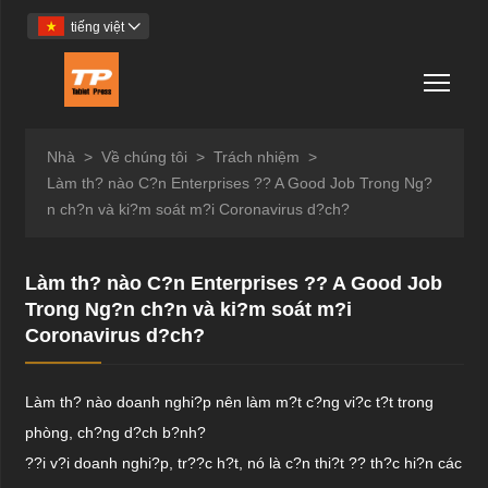
tiếng việt

Togg
Nhà
>
Về chúng tôi
>
Trách nhiệm
>
Làm th? nào C?n Enterprises ?? A Good Job Trong Ng?
n ch?n và ki?m soát m?i Coronavirus d?ch?
Làm th? nào C?n Enterprises ?? A Good Job
Trong Ng?n ch?n và ki?m soát m?i
Coronavirus d?ch?
Làm th? nào doanh nghi?p nên làm m?t c?ng vi?c t?t trong
phòng, ch?ng d?ch b?nh?
??i v?i doanh nghi?p, tr??c h?t, nó là c?n thi?t ?? th?c hi?n các