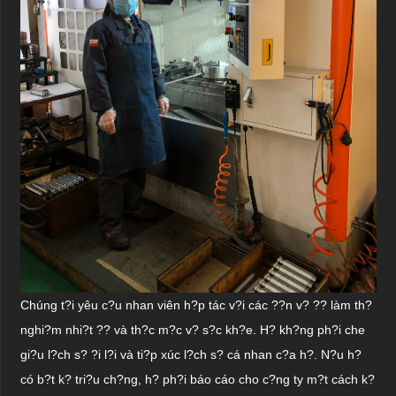
Chúng t?i yêu c?u nhan viên h?p tác v?i các ??n v? ?? làm th?
nghi?m nhi?t ?? và th?c m?c v? s?c kh?e. H? kh?ng ph?i che
gi?u l?ch s? ?i l?i và ti?p xúc l?ch s? cá nhan c?a h?. N?u h?
có b?t k? tri?u ch?ng, h? ph?i báo cáo cho c?ng ty m?t cách k?