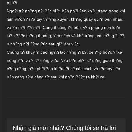
p th?i.
Ngo?i tr? nh?ng n?i ??c bi?t, b?n ph?i ?eo kh?u trang trong khi
làm vi?c ?? r?a tay th??ng xuyên, kh?ng quay qu?n bên nhau,
và ?n m?t ??i m?t. Càng ít càng t?t bên, v?n phòng nên lu?n
lu?n ???c th?ng thoáng, làm s?ch và kh? trùng, và kh?ng ?i ??
n nh?ng n?i ??ng ?úc sau gi? làm vi?c.
Chúng t?i khuy?n cáo ng??i lao ??ng ?i b?, xe ??p ho?c ?i xe
riêng ??n và ?i t? c?ng vi?c. N?u b?n ph?i s? d?ng giao th?ng
c?ng c?ng, b?n ph?i ?eo kh?u t?t c? các cách và r?a tay c?a
b?n càng s?m càng t?t sau khi nh?n ???c ra kh?i xe.
Nhận giá mới nhất? Chúng tôi sẽ trả lời