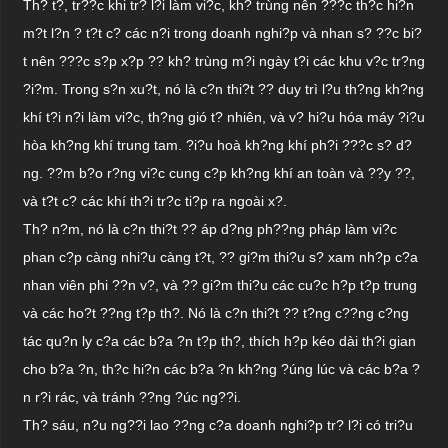
Th? t?, tr??c khi tr? l?i làm vi?c, kh? trùng nên ???c th?c hi?n
m?t l?n ? t?t c? các n?i trong doanh nghi?p và nhan s? ??c bi?
t nên ???c s?p x?p ?? kh? trùng m?i ngày t?i các khu v?c tr?ng
?i?m. Trong s?n xu?t, nó là c?n thi?t ?? duy trì l?u th?ng kh?ng
khí t?i n?i làm vi?c, th?ng gió t? nhiên, và v? hi?u hóa máy ?i?u
hòa kh?ng khí trung tam. ?i?u hoà kh?ng khí ph?i ???c s? d?
ng. ??m b?o r?ng vi?c cung c?p kh?ng khí an toàn và ??y ??,
và t?t c? các khí th?i tr?c ti?p ra ngoài x?.
Th? n?m, nó là c?n thi?t ?? áp d?ng ph??ng pháp làm vi?c
phan c?p càng nhi?u càng t?t, ?? gi?m thi?u s? xam nh?p c?a
nhan viên phi ??n v?, và ?? gi?m thi?u các cu?c h?p t?p trung
và các ho?t ??ng t?p th?. Nó là c?n thi?t ?? t?ng c??ng c?ng
tác qu?n ly c?a các b?a ?n t?p th?, thích h?p kéo dài th?i gian
cho b?a ?n, th?c hi?n các b?a ?n kh?ng ?úng lúc và các b?a ?
n r?i rác, và tránh ??ng ?úc ng??i.
Th? sáu, n?u ng??i lao ??ng c?a doanh nghi?p tr? l?i có tri?u