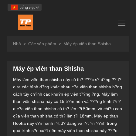
tiếng việt

Togg
Nhà
>
Các sản phẩm
>
Máy ép viên than Shisha
Máy ép viên than Shisha
Máy làm viên than shisha này có th? ???c s? d?ng ?? t?
o ra các hình d?ng khác nhau c?a viên than shisha b?ng
cách tùy ch?nh các khu?n ép viên t??ng ?ng. Máy làm
than viên shisha này có 15 tr?m nén và ???ng kính t?i ?
a c?a viên than shisha có th? lên t?i 50mm, và chi?u cao
c?a viên than shisha có th? lên t?i 18mm. Máy ép than
Hooha này v?n hành r?t d? dàng và r?t ?n ??nh trong
quá trình s?n xu?t nên máy viên than shisha này ???c