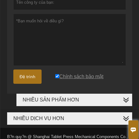
Chính sách bảo mật
Đệ trình
NHIỀU SẢN PHẨM HƠN
NHIỀU DỊCH VỤ HƠN

B?n quy?n @ Shanghai Tablet Press Mechanical Components Co.,