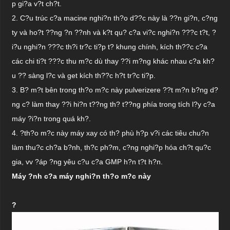
p gi?a v?t ch?t.
2.
C?u trúc c?a macine nghi?n th?o d??c này là ??n gi?n, c?ng
ty và ho?t ??ng ?n ??nh và k?t qu? c?a vi?c nghi?n ???c t?t, ?
i?u nghi?n ???c th?i tr?c ti?p t? khung chính, kích th??c c?a
các chi ti?t ???c thu m?c dù thay ??i m?ng khác nhau c?a kh?
u ?? sàng l?c và get kích th??c h?t tr?c ti?p.
3.
B? m?t bên trong th?o m?c này pulverizere ??t m?n b?ng d?
ng c? làm thay ??i hi?n t??ng th? t??ng phía trong tích l?y c?a
máy ?i?n trong quá kh?.
4.
?th?o m?c này máy xay có th? phù h?p v?i các tiêu chu?n
làm thu?c ch?a b?nh, th?c ph?m, c?ng nghi?p hóa ch?t qu?c
gia, vv ?áp ?ng yêu c?u c?a GMP h?n t?t h?n.
Máy ?nh c?a máy nghi?n th?o m?c này
?