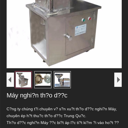
Máy nghi?n th?o d??c
C?ng ty chúng t?i chuyên v? s?n xu?t th?o d??c nghi?n Máy,
chuyên ép h?t thu?c th?o d??c Trung Qu?c.
Th?o d??c nghi?n Máy ??c bi?t áp l?c ti?t ki?m ?i vào ho?t ??