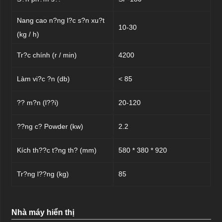
Nang cao n?ng l?c s?n xu?t
10-30
(kg / h)
Tr?c chính (r / min)
4200
Làm vi?c ?n (db)
<
85
?? m?n (l??i)
20-120
??ng c? Powder (kw)
2.2
Kích th??c t?ng th? (mm)
580 * 380 * 920
Tr?ng l??ng (kg)
85
Nhà máy hiển thị