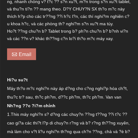
ng, nhanh chóng v? t?c ?? s?n xu?t, m?n trong s?n xu?t tablet,
và thu?n ti?n ?? mang theo. D?Y CHUY?N SX th?o m?c này
thích h?p cho các tr??ng ??i h?c l?n, các thí nghi?m nghiên c?
u khoa h?c, và các phòng th? nghi?m s?n xu?t ma túy.
Ho?t ??ng chu?n b? Tablet trong b? ph?n chu?n b? b?nh vi?n
và các ??n v? khác th??ng c?n lo?i th?o m?c máy xay.

Email
Hi?u su?t
Máy th?o m?c nghi?n này áp d?ng cho c?ng nghi?p hóa ch?t,
thu?c tr? sau, th?c ph?m, d??c ph?m, th?c ph?m. Van van
Nh?ng ??c ?i?m chính
1.This
máy nghi?n s? d?ng các chuy?n ??ng t??ng ??i t?c ??
cao gi?a các thi?t l?p di chuy?n r?ng và b? r?ng th??ng xuyên,
mà làm cho v?t li?u nghi?n th?ng qua ch?n ??ng, chà và ?è b?