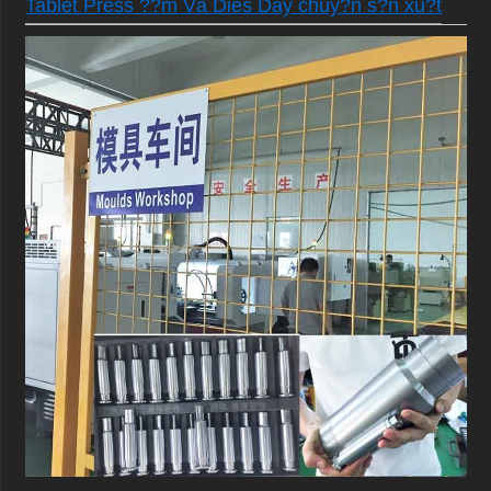
Tablet Press ??m Và Dies Day chuy?n s?n xu?t