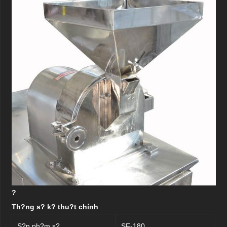
?
Th?ng s? k? thu?t chính
S?n ph?m s?.
SF-180