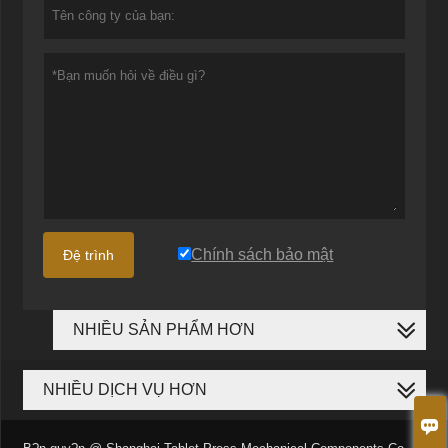
Chính sách bảo mật
Đệ trình
NHIỀU SẢN PHẨM HƠN
NHIỀU DỊCH VỤ HƠN
