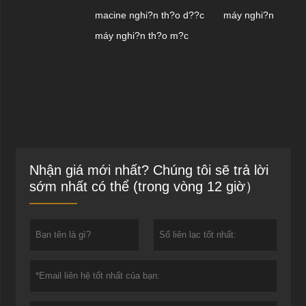
macine nghi?n th?o d??c
máy nghi?n
máy nghi?n th?o m?c
Nhận giá mới nhất? Chúng tôi sẽ trả lời
sớm nhất có thể (trong vòng 12 giờ）