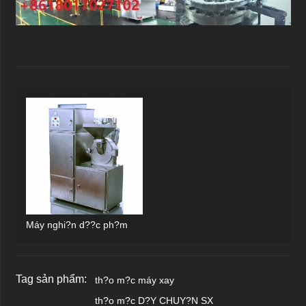
Máy nghi?n d??c ph?m
Tag sản phẩm:
th?o m?c máy xay
th?o m?c D?Y CHUY?N SX