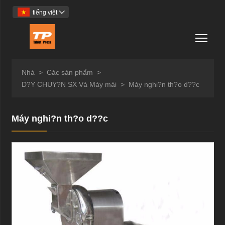
tiếng việt

Togg
Nhà
>
Các sản phẩm
>
D?Y CHUY?N SX Và Máy mài
>
Máy nghi?n th?o d??c
Máy nghi?n th?o d??c